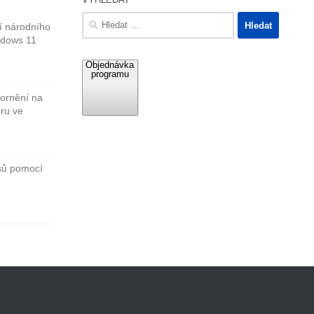
Vyhledávání
í národního
ndows 11
Objednávka
programu
zornění na
ru ve
isů pomocí