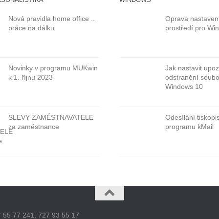
Nová pravidla home office ..
Oprava nastaven
práce na dálku
prostředí pro Wi
Novinky v programu MUKwin
Jak nastavit upo
k 1. říjnu 2023
odstranění soubo
Windows 10
SLEVY ZAMĚSTNAVATELE
Odesílání tiskop
za zaměstnance
programu kMail
 55 77 241, 727 93 55 17