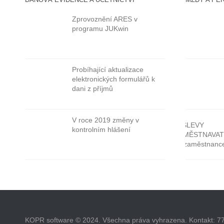
Zprovoznění ARES v
programu JUKwin
Probíhající aktualizace
elektronických formulářů k
dani z příjmů
V roce 2019 změny v
kontrolním hlášení
KOPR software © 2024. Všechna práva vyhrazena. Kontakt: 77