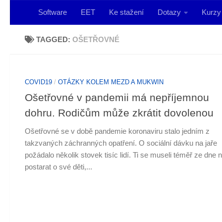
KOPR
Software
EET
Ke stažení
Dotazy
Kurzy
Skip to content
software
…
TAGGED:
OŠETŘOVNÉ
ekonomický
software
pro
vás
COVID19
/
OTÁZKY KOLEM MEZD A MUKWIN
Ošetřovné v pandemii má nepříjemnou
dohru. Rodičům může zkrátit dovolenou
Ošetřovné se v době pandemie koronaviru stalo jedním z
takzvaných záchranných opatření. O sociální dávku na jaře
požádalo několik stovek tisíc lidí. Ti se museli téměř ze dne 
postarat o své děti,...