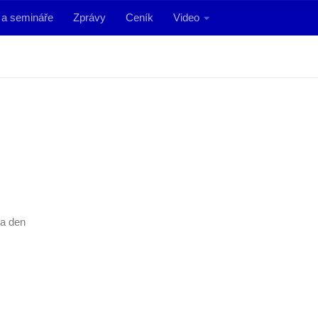
Webové
Objednávka
Kontakt
 a semináře
Zprávy
Ceník
Video
adresy,
programu
které
možná
budete
potřebovat
na den