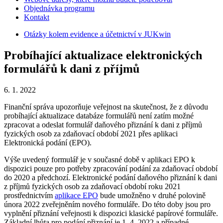
Objednávka programu
Kontakt
Otázky kolem evidence a účetnictví v JUKwin
Probíhající aktualizace elektronických
formulářů k dani z příjmů
6. 1. 2022
Finanční správa upozorňuje veřejnost na skutečnost, že z důvodu
probíhající aktualizace databáze formulářů není zatím možné
zpracovat a odeslat formulář daňového přiznání k dani z příjmů
fyzických osob za zdaňovací období 2021 přes aplikaci
Elektronická podání (EPO).
Výše uvedený formulář je v současné době v aplikaci EPO k
dispozici pouze pro potřeby zpracování podání za zdaňovací období
do 2020 a předchozí. Elektronické podání daňového přiznání k dani
z příjmů fyzických osob za zdaňovací období roku 2021
prostřednictvím
aplikace EPO
bude umožněno v druhé polovině
února 2022 zveřejněním nového formuláře. Do této doby jsou pro
vyplnění přiznání veřejnosti k dispozici klasické papírové formuláře.
Základní lhůta pro podání přiznání je 1. 4. 2022 a případné