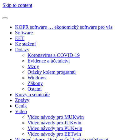
Skip to content
KOPR software … ekonomický software pro vás
Software
EET
Ke stažení
Dotazy
Koronavirus a COVID-19
Evidence a účetnictví
Mzdy
Otázky kolem programů
Windows
Zákony
Ostatní
Kurzy a semináře
Zprávy
Ceník
Video
Video návody pro MUKwin
Video návody pro JUKwin
Video návody pro PUKwin
Video návody pro EETwin
Webové adresy, které možná budete potřebovat