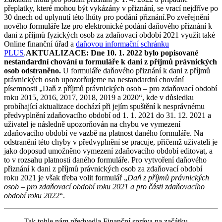
přeplatky, které mohou být vykázány v přiznání, se vrací nejdříve po
30 dnech od uplynutí této lhůty pro podání přiznání.Po zveřejnění
nového formuláře lze pro elektronické podání daňového přiznání k
dani z příjmů fyzických osob za zdaňovací období 2021 využít také
Online finanční úřad a
daňovou informační schránku
PLUS
.
AKTUALIZACE: Dne 10. 1. 2022 bylo popisované
nestandardní chování u formuláře k dani z příjmů právnických
osob odstraněno.
U formuláře daňového přiznání k dani z příjmů
právnických osob upozorňujeme na nestandardní chování
písemnosti „Daň z příjmů právnických osob – pro zdaňovací období
roku 2015, 2016, 2017, 2018, 2019 a 2020“, kde v důsledku
probíhající aktualizace dochází při jejím spuštění k nesprávnému
předvyplnění zdaňovacího období od 1. 1. 2021 do 31. 12. 2021 a
uživatel je následně upozorňován na chybu ve vymezení
zdaňovacího období ve vazbě na platnost daného formuláře. Na
odstranění této chyby v předvyplnění se pracuje, přičemž uživateli je
jako doposud umožněno vymezení zdaňovacího období editovat, a
to v rozsahu platnosti daného formuláře. Pro vytvoření daňového
přiznání k dani z příjmů právnických osob za zdaňovací období
roku 2021 je však třeba volit formulář „
Daň z příjmů právnických
osob – pro zdaňovací období roku 2021 a pro části zdaňovacího
období roku 2022
“.
Tak tohle nám předvedla Finanční správa na začátku