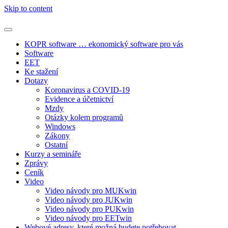
Skip to content
KOPR software … ekonomický software pro vás
Software
EET
Ke stažení
Dotazy
Koronavirus a COVID-19
Evidence a účetnictví
Mzdy
Otázky kolem programů
Windows
Zákony
Ostatní
Kurzy a semináře
Zprávy
Ceník
Video
Video návody pro MUKwin
Video návody pro JUKwin
Video návody pro PUKwin
Video návody pro EETwin
Webové adresy, které možná budete potřebovat