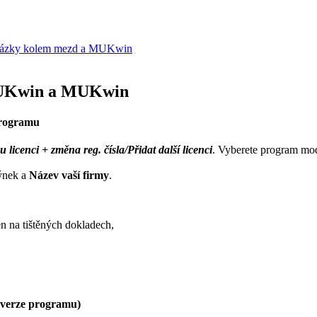
ázky kolem mezd a MUKwin
 JUKwin a MUKwin
 programu
u licenci + změna reg. čísla/Přidat další licenci
. Vyberete program m
ýnek a
Název vaší firmy
.
n na tištěných dokladech,
í verze programu)