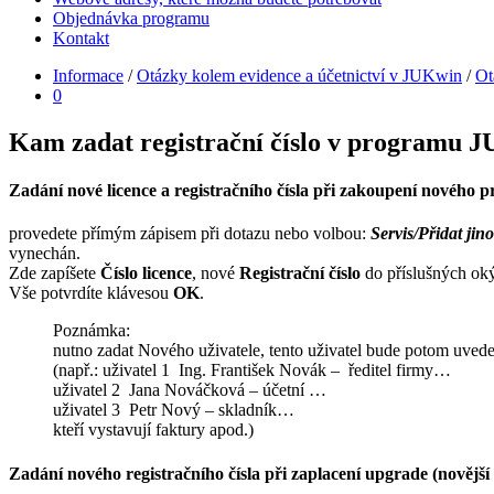
Objednávka programu
Kontakt
Informace
/
Otázky kolem evidence a účetnictví v JUKwin
/
Ot
0
Kam zadat registrační číslo v programu
Zadání nové licence a registračního čísla při zakoupení nového
provedete přímým zápisem při dotazu nebo volbou:
Servis/Přidat jino
vynechán.
Zde zapíšete
Číslo licence
, nové
Registrační číslo
do příslušných ok
Vše potvrdíte klávesou
OK
.
Poznámka:
nutno zadat Nového uživatele, tento uživatel bude potom uvede
(např.: uživatel 1 Ing. František Novák – ředitel firmy…
uživatel 2 Jana Nováčková – účetní …
uživatel 3 Petr Nový – skladník…
kteří vystavují faktury apod.)
Zadání nového registračního čísla při zaplacení upgrade (novějš