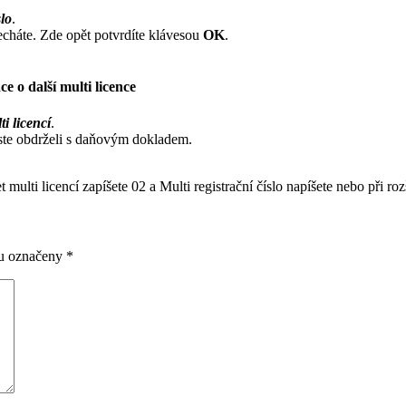
slo
.
 necháte. Zde opět potvrdíte klávesou
OK
.
e o další multi licence
ti licencí
.
é jste obdrželi s daňovým dokladem.
 multi licencí zapíšete 02 a Multi registrační číslo napíšete nebo při roz
ou označeny
*