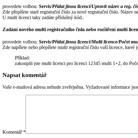
provedete volbou:
Servis/Přidat jinou licenci/Upravit název a reg. čí
Zde přepíšete staré registrační číslo za nové registrační číslo. Název
U multi licenci taky zadáte příslušný kód..
Zadání nového multi registračního čísla nebo rozšíření multi licenc
provedete volbou:
Servis/Přidat jinou licenci/Multi licence/Počet mul
Zde napíšete nebo přepíšete multi registrační číslo vaší licence, kter
Příklad:
zakoupili jste multi licenci pro licenci 12345 multi 1+2, do Počet
Napsat komentář
Vaše e-mailová adresa nebude zveřejněna.
Vyžadované informace js
Komentář
*