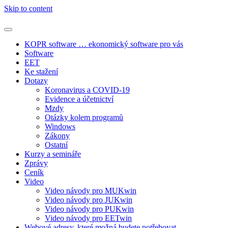
Skip to content
KOPR software … ekonomický software pro vás
Software
EET
Ke stažení
Dotazy
Koronavirus a COVID-19
Evidence a účetnictví
Mzdy
Otázky kolem programů
Windows
Zákony
Ostatní
Kurzy a semináře
Zprávy
Ceník
Video
Video návody pro MUKwin
Video návody pro JUKwin
Video návody pro PUKwin
Video návody pro EETwin
Webové adresy, které možná budete potřebovat