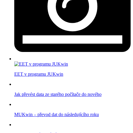
EET v programu JUKwin
Jak převést data ze starého počítače do nového
MUKwin – převod dat do následujícího roku