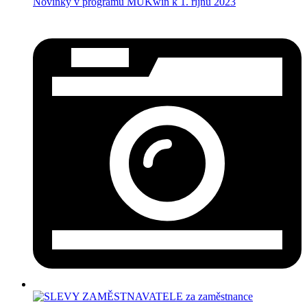
Novinky v programu MUKwin k 1. říjnu 2023