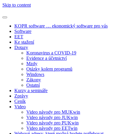
Skip to content
KOPR software … ekonomický software pro vás
Software
EET
Ke stažení
Dotazy
Koronavirus a COVID-19
Evidence a účetnictví
Mzdy
Otázky kolem programů
Windows
Zákony
Ostatní
Kurzy a semináře
Zprávy
Ceník
Video
Video návody pro MUKwin
Video návody pro JUKwin
Video návody pro PUKwin
Video návody pro EETwin
Webové adresy, které možná budete potřebovat