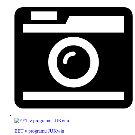
EET v programu JUKwin