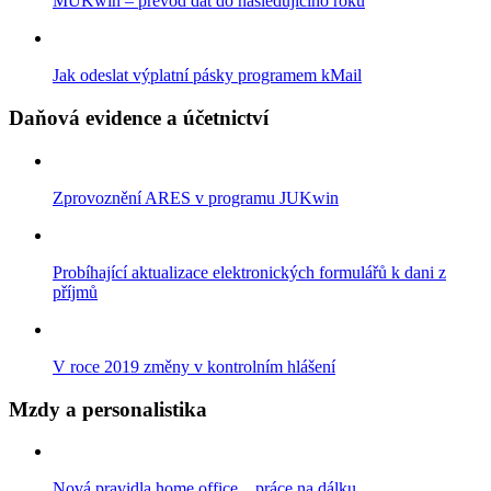
MUKwin – převod dat do následujícího roku
Jak odeslat výplatní pásky programem kMail
Daňová evidence a účetnictví
Zprovoznění ARES v programu JUKwin
Probíhající aktualizace elektronických formulářů k dani z
příjmů
V roce 2019 změny v kontrolním hlášení
Mzdy a personalistika
Nová pravidla home office .. práce na dálku