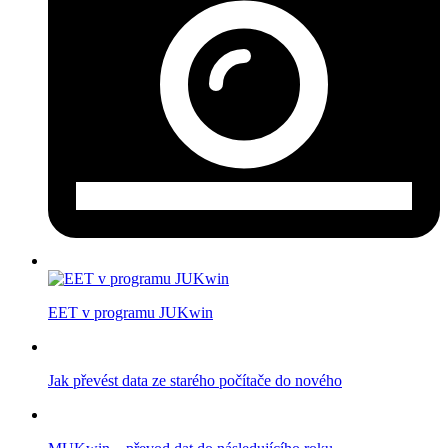
EET v programu JUKwin
Jak převést data ze starého počítače do nového