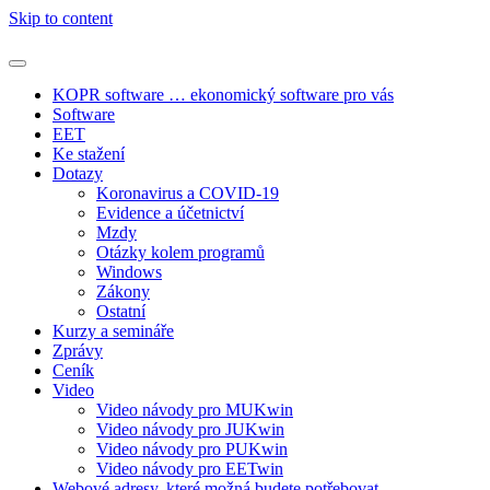
Skip to content
KOPR software … ekonomický software pro vás
Software
EET
Ke stažení
Dotazy
Koronavirus a COVID-19
Evidence a účetnictví
Mzdy
Otázky kolem programů
Windows
Zákony
Ostatní
Kurzy a semináře
Zprávy
Ceník
Video
Video návody pro MUKwin
Video návody pro JUKwin
Video návody pro PUKwin
Video návody pro EETwin
Webové adresy, které možná budete potřebovat