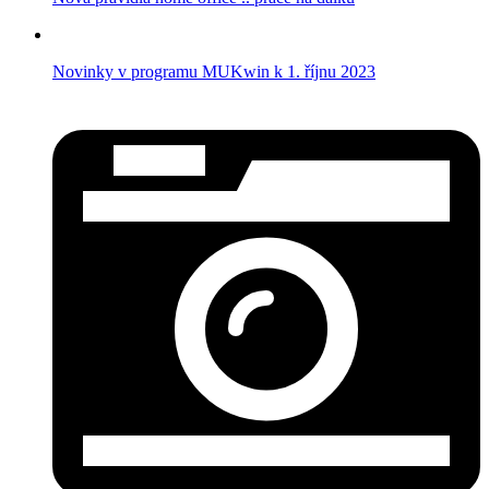
Novinky v programu MUKwin k 1. říjnu 2023