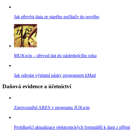
Jak převést data ze starého počítače do nového
MUKwin – převod dat do následujícího roku
Jak odeslat výplatní pásky programem kMail
Daňová evidence a účetnictví
Zprovoznění ARES v programu JUKwin
Probíhající aktualizace elektronických formulářů k dani z příjm