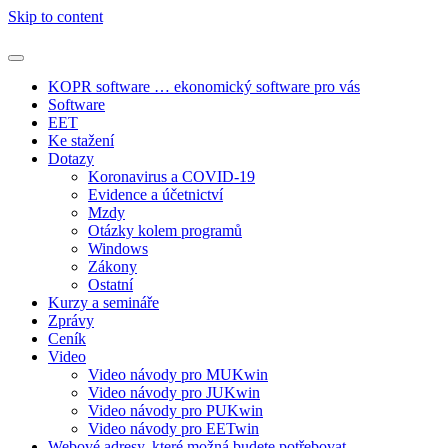
Skip to content
KOPR software … ekonomický software pro vás
Software
EET
Ke stažení
Dotazy
Koronavirus a COVID-19
Evidence a účetnictví
Mzdy
Otázky kolem programů
Windows
Zákony
Ostatní
Kurzy a semináře
Zprávy
Ceník
Video
Video návody pro MUKwin
Video návody pro JUKwin
Video návody pro PUKwin
Video návody pro EETwin
Webové adresy, které možná budete potřebovat