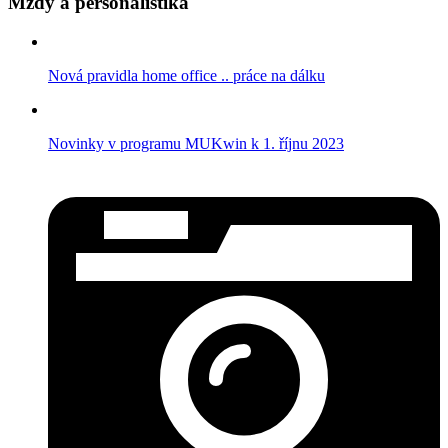
Mzdy a personalistika
Nová pravidla home office .. práce na dálku
Novinky v programu MUKwin k 1. říjnu 2023