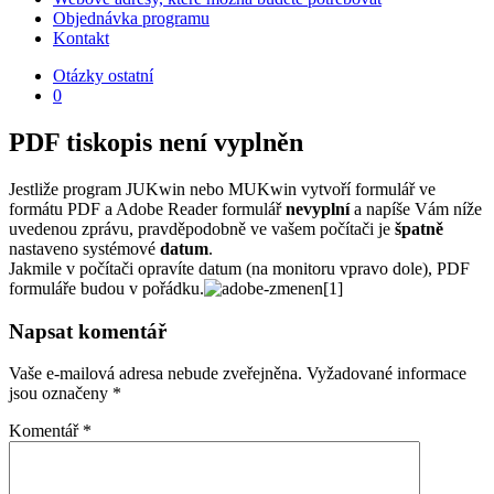
Objednávka programu
Kontakt
Otázky ostatní
0
PDF tiskopis není vyplněn
Jestliže program JUKwin nebo MUKwin vytvoří formulář ve
formátu PDF a Adobe Reader formulář
nevyplní
a napíše Vám níže
uvedenou zprávu, pravděpodobně ve vašem počítači je
špatně
nastaveno systémové
datum
.
Jakmile v počítači opravíte datum (na monitoru vpravo dole), PDF
formuláře budou v pořádku.
Napsat komentář
Vaše e-mailová adresa nebude zveřejněna.
Vyžadované informace
jsou označeny
*
Komentář
*