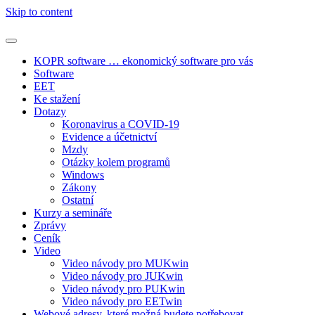
Skip to content
KOPR software … ekonomický software pro vás
Software
EET
Ke stažení
Dotazy
Koronavirus a COVID-19
Evidence a účetnictví
Mzdy
Otázky kolem programů
Windows
Zákony
Ostatní
Kurzy a semináře
Zprávy
Ceník
Video
Video návody pro MUKwin
Video návody pro JUKwin
Video návody pro PUKwin
Video návody pro EETwin
Webové adresy, které možná budete potřebovat