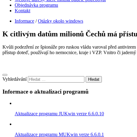
Objednávka programu
Kontakt
Informace
/
Otázky okolo windows
K citlivým datům milionů Čechů má přístu
Kvůli podezření ze špionáže pro ruskou vládu varoval před antivire
přístup doteď, používají ho nemocnice, kraje i VZP. Vnitro či jaderný 
Vyhledávání
Informace o aktualizaci programů
Aktualizace programu JUKwin verze 6.6.0.10
Aktualizace programu MUKwin verze 6.6.0.1