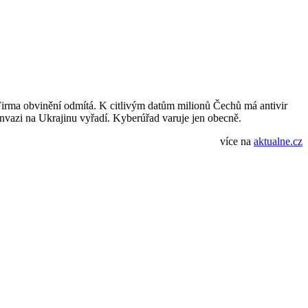
irma obvinění odmítá. K citlivým datům milionů Čechů má antivir
é invazi na Ukrajinu vyřadí. Kyberúřad varuje jen obecně.
více na
aktualne.cz