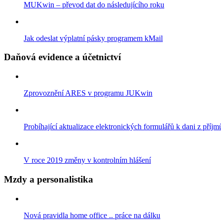
MUKwin – převod dat do následujícího roku
Jak odeslat výplatní pásky programem kMail
Daňová evidence a účetnictví
Zprovoznění ARES v programu JUKwin
Probíhající aktualizace elektronických formulářů k dani z příjm
V roce 2019 změny v kontrolním hlášení
Mzdy a personalistika
Nová pravidla home office .. práce na dálku