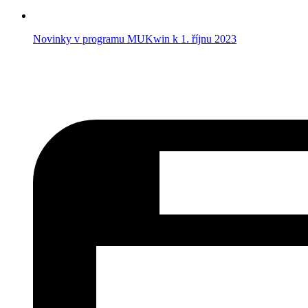
Novinky v programu MUKwin k 1. říjnu 2023